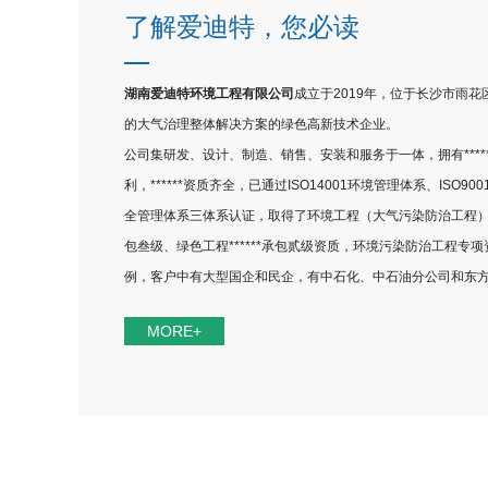
了解爱迪特，您必读
湖南爱迪特环境工程有限公司
成立于2019年，位于长沙市雨花区
的大气治理整体解决方案的绿色高新技术企业。
公司集研发、设计、制造、销售、安装和服务于一体，拥有****
利，******资质齐全，已通过ISO14001环境管理体系、ISO9
全管理体系三体系认证，取得了环境工程（大气污染防治工程）专
包叁级、绿色工程******承包贰级资质，环境污染防治工程
例，客户中有大型国企和民企，有中石化、中石油分公司和东
公司立足自身人才队伍建设，并与国内多家高校和科研院所建
MORE+
解决。公司产品主要以VOCs的销毁工艺为依托，同时顺应技术
艺，具有集成度高、净化率高、运维简便和安全可靠的特点。
回收和
UV
光解
-等离子
等组成的工艺矩阵正日趋壮大和完善，共
公司广泛服务于石油化工、精细化工、煤化工、制药、冶金和
省市，除厦门总公司和长沙子公司外，还设有京津冀、南京、