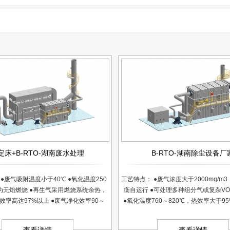
定床+B-RTO-湖南废水处理
B-RTO-湖南除尘设备厂
●废气吸附温度小于40℃ ●氧化温度250
工艺特点： ●废气浓度大于2000mg/m
，为无焰燃烧 ●再生气采用燃烧系统余热，
衡自运行 ●可处理多种组分气或复杂VO
化效率高达97%以上 ●废气净化效率90～
●氧化温度760～820℃，热效率大于95%
须频繁更换催化剂，运维简单 ●成熟可靠，
除率高达99%以上 ●PLC控制，操作
可连续运行
度高 适用废气特点 中、高浓度中、大