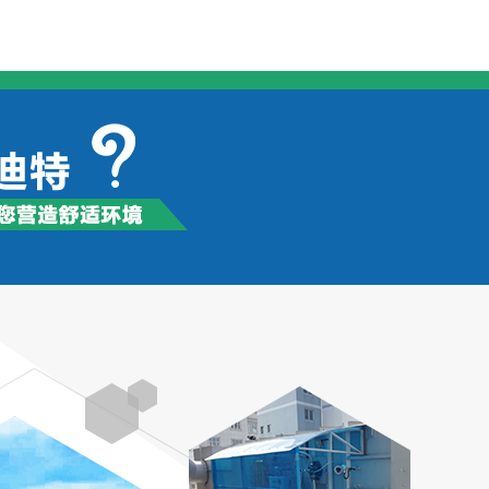
工、油漆、涂
轮胎生产行
产，食品加
醛）的生产