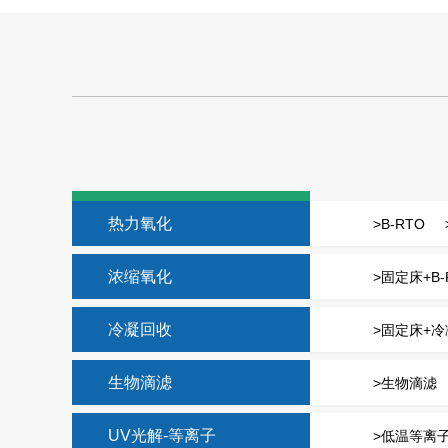
办事处，方便就近为客户提供服务。
“金山银山，不如绿水青山。”保护环境就是发展生产力。在中国“
理市场的前景广阔，产值可达万亿。作为大气治理综合解决方
断加大科研投入和人才队伍建设力度，同时深入企业管理核心
归，以实效为前提，创新为指引，在大气治理领域砥砺前行，
为朂受客户信赖的环境治理企业。
主营业务：
湖南废气处理
,
湖南废水处理
,
长沙有机废气处理
,
湖南
热力氧化
>B-RTO
品牌文化
定位：大气治理综合解决方案服务商
浓缩氧化
>固定床+B-
愿景：致力于成为朂受客户信赖的环境治理企业
价值：保护环境就是发展生产力
冷凝回收
>固定床+
企业理念
生物滴滤
>生物滴滤
创新：携手绿色科技创新，助力水清天蓝生态
专注：专注治理环境问题，赋能绿色解决方案
UV光解-等离子
>低温等离