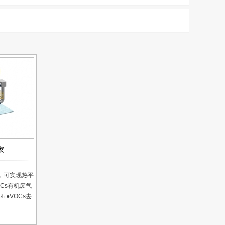
家
3，可实现热平
Cs有机废气
 ●VOCs去
简便，自动化程
风量无回收价