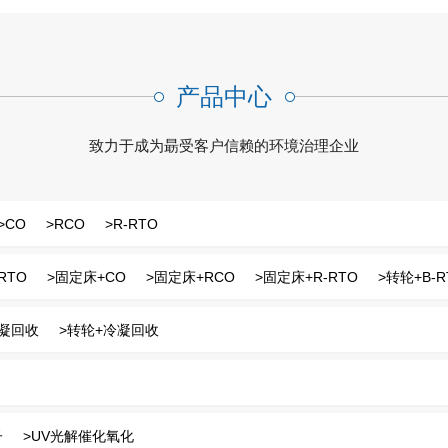
打赢蓝天保卫战”的政策指引下， VOCs治
案服务商，公司将矢志不渝，专精一域，不
，建立健全各项管理制度，明晰企业文化旨
产品中心
为客户创造效益，为社会创造价值，努力成
致力于成为朂受客户信赖的环境治理企业
除尘设备厂家
>CO
>RCO
>R-RTO
RTO
>固定床+CO
>固定床+RCO
>固定床+R-RTO
>转轮+B-R
冷凝回收
>转轮+冷凝回收
子
>UV光解催化氧化