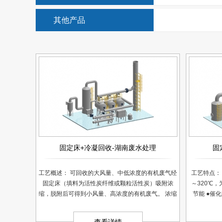
诚信：专心致信，精诚致赢
******：臻善技艺，精益品质
其他产品
规范：规范管理，增创效益
聚力：凝聚力量，共创辉煌
固定床+冷凝回收-湖南废水处理
固
工艺概述： 可回收的大风量、中低浓度的有机废气经
工艺特点： 
固定床（填料为活性炭纤维或颗粒活性炭）吸附浓
～320℃
缩，脱附后可得到小风量、高浓度的有机废气。 浓缩
节能 ●催
后的有机废气在后续冷凝单元中进行冷凝，可回收再
99% ●无
利用其中的有用成分。