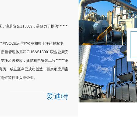
，注册资金1150万，是致力于提供******
**的VOCs治理实验室和数十项已授权专
001质量管理体系和OHSAS18001职业健康安
项乙级资质，建筑机电安装工程******承
专项资质，成立至今已成功创造一百余项应用案
方雨虹等行业头部企业。
立了合作关系，以促进产品工艺研发和疑难
爱迪特
发展趋势，积极研发VOCs的回收利用工
其由
热力氧化、浓缩氧化、生物滴滤、冷凝
同构建着一套完整的
VOCs治理技术图景。
电子半导体等行业，服务区域覆盖全国十余
上海、西安、重庆、武汉、合肥和广州八个