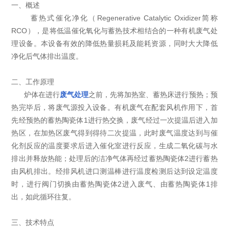
一、概述
蓄热式催化净化（Regenerative Catalytic Oxidizer简称
RCO），是将低温催化氧化与蓄热技术相结合的一种有机废气处
理设备。本设备有效的降低热量损耗及能耗资源，同时大大降低
净化后气体排出温度。
二、工作原理
炉体在进行
废气处理
之前，先将加热室、蓄热床进行预热；预
热完毕后，将废气源投入设备。有机废气在配套风机作用下，首
先经预热的蓄热陶瓷体1进行热交换，废气经过一次提温后进入加
热区，在加热区废气得到得待二次提温，此时废气温度达到与催
化剂反应的温度要求后进入催化室进行反应，生成二氧化碳与水
排出并释放热能；处理后的洁净气体再经过蓄热陶瓷体2进行蓄热
由风机排出。经排风机进口测温棒进行温度检测后达到设定温度
时，进行阀门切换由蓄热陶瓷体2进入废气、由蓄热陶瓷体1排
出，如此循环往复。
三、技术特点