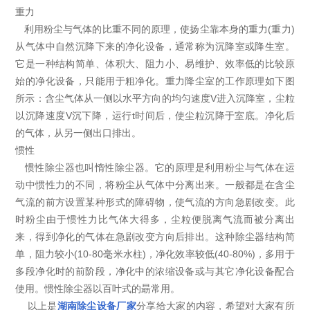
重力
利用粉尘与气体的比重不同的原理，使扬尘靠本身的重力(重力)
从气体中自然沉降下来的净化设备，通常称为沉降室或降生室。
它是一种结构简单、体积大、阻力小、易维护、效率低的比较原
始的净化设备，只能用于粗净化。重力降尘室的工作原理如下图
所示：含尘气体从一侧以水平方向的均匀速度V进入沉降室，尘粒
以沉降速度V沉下降，运行t时间后，使尘粒沉降于室底。净化后
的气体，从另一侧出口排出。
惯性
惯性除尘器也叫惰性除尘器。它的原理是利用粉尘与气体在运
动中惯性力的不同，将粉尘从气体中分离出来。一般都是在含尘
气流的前方设置某种形式的障碍物，使气流的方向急剧改变。此
时粉尘由于惯性力比气体大得多，尘粒便脱离气流而被分离出
来，得到净化的气体在急剧改变方向后排出。这种除尘器结构简
单，阻力较小(10-80毫米水柱)，净化效率较低(40-80%)，多用于
多段净化时的前阶段，净化中的浓缩设备或与其它净化设备配合
使用。惯性除尘器以百叶式的朂常用。
以上是
湖南除尘设备厂家
分享给大家的内容，希望对大家有所