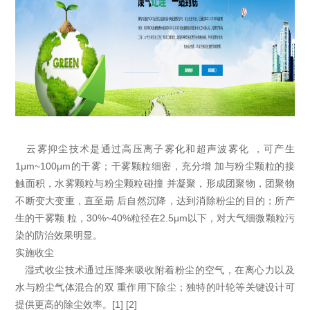
云雾抑尘技术是通过高压离子雾化和超声波雾化 ，可产生
1μm~100μm的干雾；干雾颗粒细密，充分增 加与粉尘颗粒的接
触面积，水雾颗粒与粉尘颗粒碰撞 并凝聚，形成团聚物，团聚物
不断变大变重，直至朂 后自然沉降，达到消除粉尘的目的；所产
生的干雾颗 粒，30%~40%粒径在2.5μm以下，对大气细微颗粒污
染的防治效果明显。
实施收尘
湿式收尘技术通过压降来吸收附着粉尘的空气，在离心力以及
水与粉尘气体混合的双 重作用下除尘；独特的叶轮等关键设计可
提供更高的除尘效率。[1] [2]