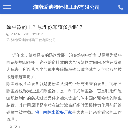
湖南爱迪特环境工程有限公司
除尘器的工作原理你知道多少呢？
2020-11-30 13:48:04
湖南爱迪特环境工程有限公司
近年来，随着经济的迅速发展，冶金炼钢电炉和以原煤为燃料
的锅炉增加很多，这些炉窑排放的大气污染物对周围环境造成很
大危害，所以从含尘气体中去除颗粒物以减少其向大气排放的技
术越来越重要了。
除尘器或除尘设备就是把粉尘从烟气中分离出来的设备。而布袋
除尘器也称为过滤式除尘器，是一种干式除尘器，它是利用纤维
编织物制作的袋式过滤元件来捕集含尘气体中固体颗粒物的除尘
装置。其作用原理是尘粒在绕过滤布纤维时因惯性力作用与纤维
碰撞而被拦截。
湖 南除尘设备厂家
带大家一起来看看它的工作
原理：
定义：