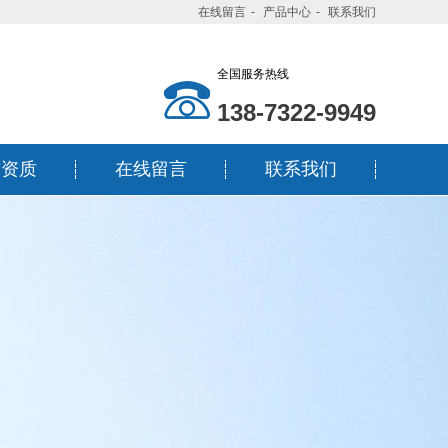
在线留言
-
产品中心
-
联系我们
全国服务热线
138-7322-9949
誉资质
在线留言
联系我们