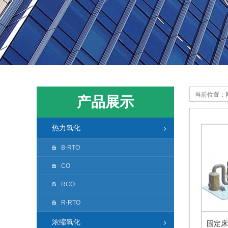
当前位置：
产品展示
热力氧化
B-RTO
CO
RCO
R-RTO
浓缩氧化
固定床