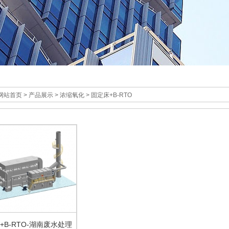
网站首页
>
产品展示
>
浓缩氧化
>
固定床+B-RTO
+B-RTO-湖南废水处理