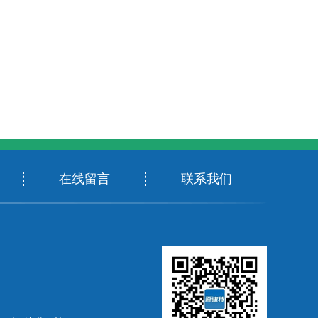
在线留言
联系我们