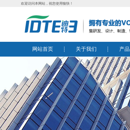
欢迎访问本网站，祝您使用愉快！
网站首页
关于我们
产品