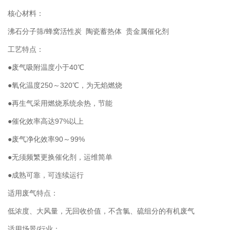
核心材料：
/蜂窝活性炭 陶瓷蓄热体
沸石分子筛
贵金属催化剂
工艺特点：
●废气吸附温度小于40℃
●氧化温度250～320℃，为无焰燃烧
●再生气采用燃烧系统余热，节能
●催化效率高达97%以上
●废气净化效率90～99%
●无须频繁更换催化剂，运维简单
●成熟可靠，可连续运行
适用废气特点：
低浓度、大风量，无回收价值，不含氯、硫组分的有机废气
/行业：
适用场景