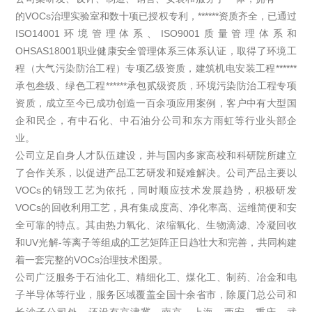
的VOCs治理实验室和数十项已授权专利，******资质齐全，已通过
ISO14001环境管理体系、ISO9001质量管理体系和
OHSAS18001职业健康安全管理体系三体系认证，取得了环境工
程（大气污染防治工程）专项乙级资质，建筑机电安装工程******
承包叁级、绿色工程******承包贰级资质，环境污染防治工程专项
资质，成立至今已成功创造一百余项应用案例，客户中有大型国
企和民企，有中石化、中石油分公司和东方雨虹等行业头部企
业。
公司立足自身人才队伍建设，并与国内多家高校和科研院所建立
了合作关系，以促进产品工艺研发和疑难解决。公司产品主要以
VOCs的销毁工艺为依托，同时顺应技术发展趋势，积极研发
VOCs的回收利用工艺，具有集成度高、净化率高、运维简便和安
全可靠的特点。其由
热力氧化、浓缩氧化、生物滴滤、冷凝回收
UV
-等离子
和
光解
等组成的工艺矩阵正日趋壮大和完善，共同构建
VOCs治理技术图景。
着一套完整的
公司广泛服务于石油化工、精细化工、煤化工、制药、冶金和电
子半导体等行业，服务区域覆盖全国十余省市，除厦门总公司和
长沙子公司外，还设有京津冀、南京、上海、西安、重庆、武