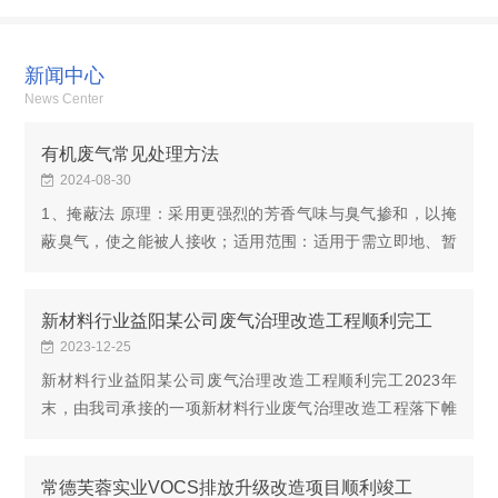
新闻中心
News Center
有机废气常见处理方法
2024-08-30
1、掩蔽法 原理：采用更强烈的芳香气味与臭气掺和，以掩
蔽臭气，使之能被人接收；适用范围：适用于需立即地、暂
时地消 除低浓度恶臭气体影响的场合，恶臭强度2.5左右，
无组织排放源；优点：可尽快消 除恶臭影响，...
新材料行业益阳某公司废气治理改造工程顺利完工
2023-12-25
新材料行业益阳某公司废气治理改造工程顺利完工2023年
末，由我司承接的一项新材料行业废气治理改造工程落下帷
幕。该项目是在原有废气处理设施基础上进行升级改造，通
过高温布袋除尘+三级活性炭吸附对其特种铸造车间...
常德芙蓉实业VOCS排放升级改造项目顺利竣工