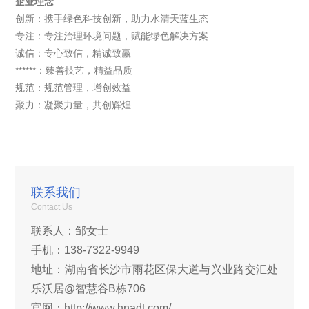
企业理念
创新：携手绿色科技创新，助力水清天蓝生态
专注：专注治理环境问题，赋能绿色解决方案
诚信：专心致信，精诚致赢
******：臻善技艺，精益品质
规范：规范管理，增创效益
聚力：凝聚力量，共创辉煌
联系我们
Contact Us
联系人：邹女士
手机：138-7322-9949
地址：湖南省长沙市雨花区保大道与兴业路交汇处
乐沃居@智慧谷B栋706
官网：http://www.hnadt.com/