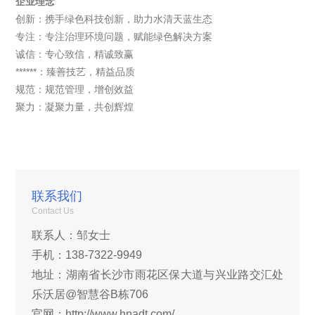
企业理念
创新：携手绿色科技创新，助力水清天蓝生态
专注：专注治理环境问题，赋能绿色解决方案
诚信：专心致信，精诚致赢
******：臻善技艺，精益品质
规范：规范管理，增创效益
聚力：凝聚力量，共创辉煌
联系我们
Contact Us
联系人：邹女士
手机：138-7322-9949
地址：湖南省长沙市雨花区保大道与兴业路交汇处
乐沃居@智慧谷B栋706
官网：http://www.hnadt.com/