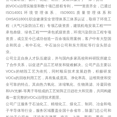
的VOCs治理实验室和数十项已授权专利，******资质齐全，已通过
ISO14001环境管理体系、ISO9001质量管理体系和
OHSAS18001职业健康安全管理体系三体系认证，取得了环境工
程（大气污染防治工程）专项乙级资质，建筑机电安装工程******
承包叁级、绿色工程******承包贰级资质，环境污染防治工程专项
资质，成立至今已成功创造一百余项应用案例，客户中有大型国
企和民企，有中石化、中石油分公司和东方雨虹等行业头部企
业。
公司立足自身人才队伍建设，并与国内多家高校和科研院所建立
了合作关系，以促进产品工艺研发和疑难解决。公司产品主要以
VOCs的销毁工艺为依托，同时顺应技术发展趋势，积极研发
VOCs的回收利用工艺，具有集成度高、净化率高、运维简便和安
全可靠的特点。其由
热力氧化、浓缩氧化、生物滴滤、冷凝回收
UV
-等离子
和
光解
等组成的工艺矩阵正日趋壮大和完善，共同构建
VOCs治理技术图景。
着一套完整的
公司广泛服务于石油化工、精细化工、煤化工、制药、冶金和电
子半导体等行业，服务区域覆盖全国十余省市，除厦门总公司和
长沙子公司外，还设有京津冀、南京、上海、西安、重庆、武