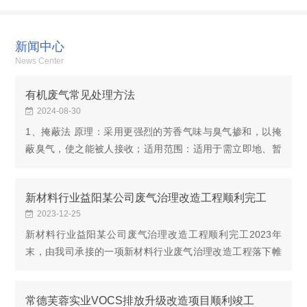
新闻中心
News Center
有机废气常见处理方法
2024-08-30
1、掩蔽法 原理：采用更强烈的芳香气味与臭气掺和，以掩
蔽臭气，使之能被人接收；适用范围：适用于需立即地、暂
时地消 除低浓度恶臭气体影响的场合，恶臭强度2.5左右，
无组织排放源；优点：可尽快消 除恶臭影响，...
新材料行业益阳某公司废气治理改造工程顺利完工
2023-12-25
新材料行业益阳某公司废气治理改造工程顺利完工2023年
末，由我司承接的一项新材料行业废气治理改造工程落下帷
幕。该项目是在原有废气处理设施基础上进行升级改造，通
过高温布袋除尘+三级活性炭吸附对其特种铸造车间...
常德芙蓉实业VOCS排放升级改造项目顺利竣工